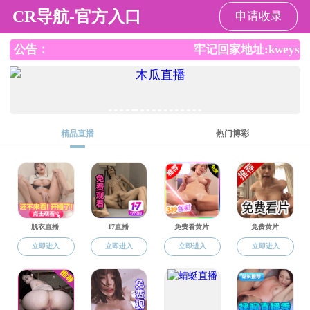
国产av
党政领导
当前位置：
国产av
>
国产av概况
>
党政领导