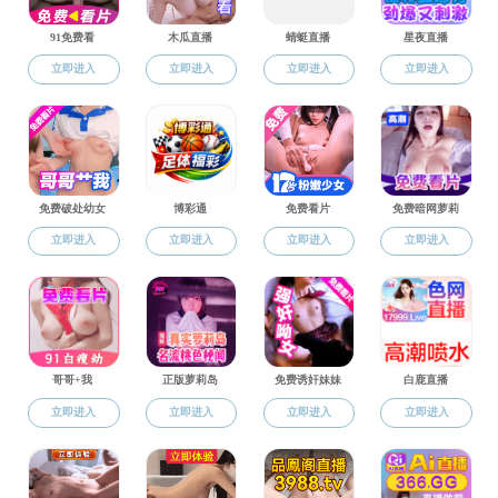
姚元锦
党委书记
主持国产av 党委全面工作，负责意识形态、安全稳定、干
部管理、教职工思想政治教育、师德师风、工会、教代会、
离退休、保密、统战、关工委、校友等工作，分管组织员办
公室。
办公室：24-209，办公室电话：023-68252031
查看详情 >