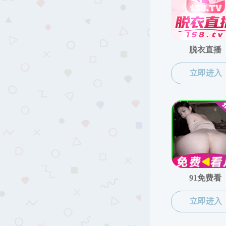
科学研究
科研动态
>
学科
学科建设
>
科研机构
>
项目申报
>
科研成果
>
学术动态
>