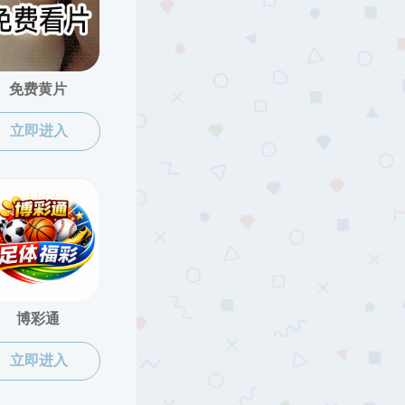
当前位置：
国产av
>
科学研究
>
学科建设