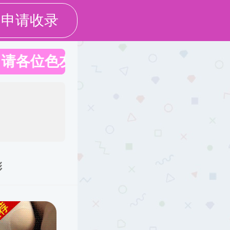
站内搜索 |
教师入口
|
学生入口
|
校友入口
生工作
社会服务
信息公开