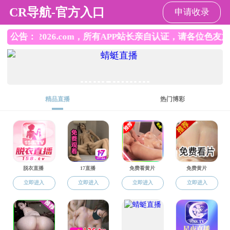
国产av
党建动态
当前位置：
国产av
>
党建工作
>
党建动态
“传承爱国精神，锤炼过硬作风”——自然地理学与第四纪地质学研究生党支部开展主题党日活动
2025/06/24
“红岩先锋 地科领航”——助力地科学子逐梦启航
2025/06/19