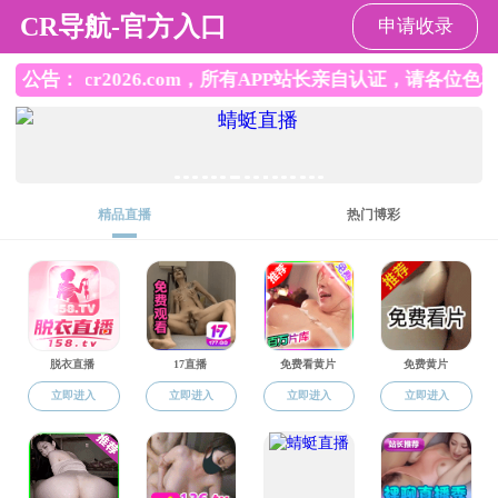
国产av
国产av公告
当前位置：
国产av
>
学生工作
>
国产av公告
关于公示2023-2024学年国产av 本科生综合考评初审名单的通知
2024/09/30
关于公示拟推荐2025年重庆市普通高校学生先进评选活动的通知
2025/04/11